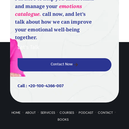
and manage your
emotions
catalogue.
call now, and let’s
talk about how we can improve
your emotional well-being
together.
Let's Talk
Contact Now
Call : +20-100-4366-007
HOME
ABOUT
SERVICES
COURSES
PODCAST
CONTACT
BOOKS